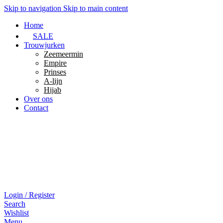
Skip to navigation
Skip to main content
Home
SALE
Trouwjurken
Zeemeermin
Empire
Prinses
A-lijn
Hijab
Over ons
Contact
Login / Register
Search
Wishlist
Menu