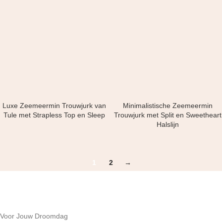
Luxe Zeemeermin Trouwjurk van
Minimalistische Zeemeermin
Tule met Strapless Top en Sleep
Trouwjurk met Split en Sweetheart
Halslijn
1
2
→
Voor Jouw Droomdag