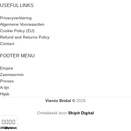
USEFUL LINKS
Privacyverklaring
Algemene Voorwaarden
Cookie Policy (EU)
Refund and Returns Policy
Contact
FOOTER MENU
Empire
Zeemeermin
Prinses
A-lijn
Hijab
Viento Bridal ©
2026
Ontwikkeld door
Shipit Digital
Shop
Filters
Wishlist
My account