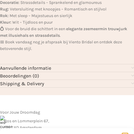
Decoratie:
Strassdetails – Sprankelend en glamoureus
Rug:
Vetersluiting met knoopjes – Romantisch en stijlvol
Rok:
Met sleep – Majestueus en sierlijk
Kleur:
Wit – Tijdloos en puur
💍 Voor de bruid die schittert in een
elegante zeemeermin trouwjurk
met illusiehals en strassdetails
.
📅 Boek vandaag nog je afspraak bij Viento Bridal en ontdek deze
betoverende stijl.
Aanvullende informatie
Beoordelingen (0)
Shipping & Delivery
Voor Jouw Droomdag
Bos en Lommerplein 67,
1055 AD Amsterdam