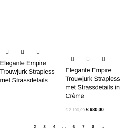
Elegante Empire
Elegante Empire
Trouwjurk Strapless
Trouwjurk Strapless
met Strassdetails
met Strassdetails in
Crème
€
680,00
€
2.100,00
1
2
3
4
…
6
7
8
→