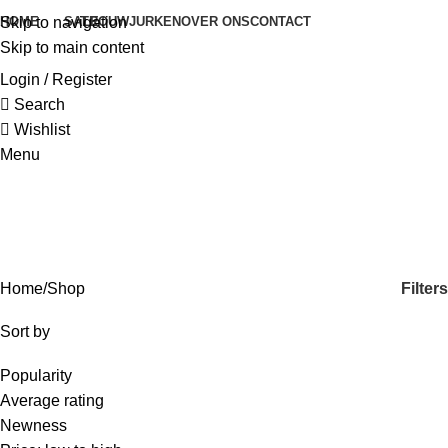
HOME
SALE
TROUWJURKEN
OVER ONS
CONTACT
Skip to navigation
Skip to main content
Login / Register
Search
Wishlist
Menu
Shop
Categories
Filters
Home
Shop
Sort by
Popularity
Average rating
Newness