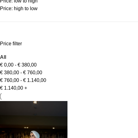
Price: low to high
Price: high to low
Price filter
All
€
0,00
-
€
380,00
€
380,00
-
€
760,00
€
760,00
-
€
1.140,00
€
1.140,00
+