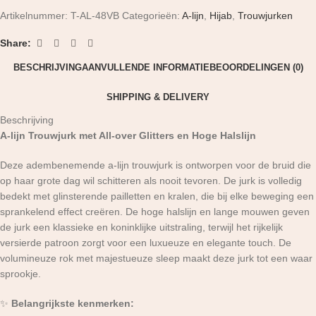
Artikelnummer:
T-AL-48VB
Categorieën:
A-lijn
,
Hijab
,
Trouwjurken
Share:
BESCHRIJVING
AANVULLENDE INFORMATIE
BEOORDELINGEN (0)
SHIPPING & DELIVERY
Beschrijving
A-lijn Trouwjurk met All-over Glitters en Hoge Halslijn
Deze adembenemende a-lijn trouwjurk is ontworpen voor de bruid die
op haar grote dag wil schitteren als nooit tevoren. De jurk is volledig
bedekt met glinsterende pailletten en kralen, die bij elke beweging een
sprankelend effect creëren. De hoge halslijn en lange mouwen geven
de jurk een klassieke en koninklijke uitstraling, terwijl het rijkelijk
versierde patroon zorgt voor een luxueuze en elegante touch. De
volumineuze rok met majestueuze sleep maakt deze jurk tot een waar
sprookje.
✨
Belangrijkste kenmerken: