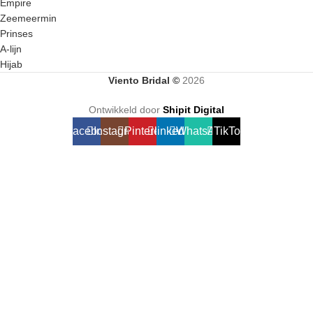
Empire
Zeemeermin
Prinses
A-lijn
Hijab
Viento Bridal ©
2026
Ontwikkeld door
Shipit Digital
Facebook
Instagram
Pinterest
linkedin
WhatsApp
TikTok