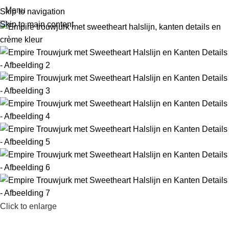
Menu
Skip to navigation
Skip to main content
Click to enlarge