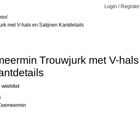
Login / Register
min
urk met V-hals en Satijnen Kantdetails
emeermin Trouwjurk met V-hals
antdetails
 wishlist
B
Zeemeermin