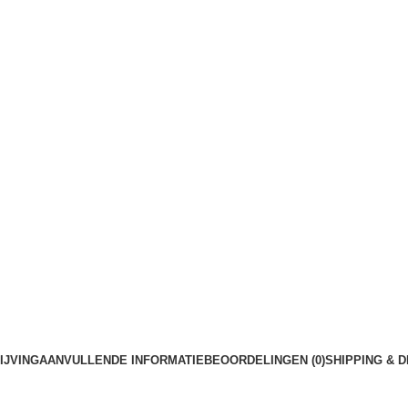
IJVING
AANVULLENDE INFORMATIE
BEOORDELINGEN (0)
SHIPPING & 