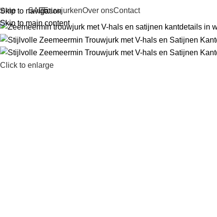
Home
SALE
Trouwjurken
Over ons
Contact
Skip to navigation
Skip to main content
Click to enlarge