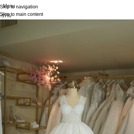
Menu
Skip to navigation
Skip to main content
-57%