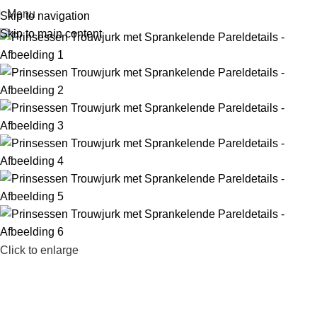
Menu
Skip to navigation
Skip to main content
Click to enlarge