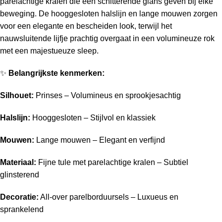
parelachtige kralen die een schitterende glans geven bij elke
beweging. De hooggesloten halslijn en lange mouwen zorgen
voor een elegante en bescheiden look, terwijl het
nauwsluitende lijfje prachtig overgaat in een volumineuze rok
met een majestueuze sleep.
✨
Belangrijkste kenmerken:
Silhouet:
Prinses – Volumineus en sprookjesachtig
Halslijn:
Hooggesloten – Stijlvol en klassiek
Mouwen:
Lange mouwen – Elegant en verfijnd
Materiaal:
Fijne tule met parelachtige kralen – Subtiel
glinsterend
Decoratie:
All-over parelborduursels – Luxueus en
sprankelend