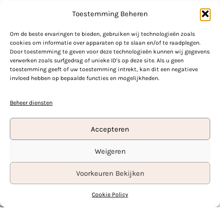
Toestemming Beheren
Nederland
Verenigde Staten
Om de beste ervaringen te bieden, gebruiken wij technologieën zoals
Canada
cookies om informatie over apparaten op te slaan en/of te raadplegen.
Door toestemming te geven voor deze technologieën kunnen wij gegevens
USEFUL LINKS
verwerken zoals surfgedrag of unieke ID's op deze site. Als u geen
toestemming geeft of uw toestemming intrekt, kan dit een negatieve
invloed hebben op bepaalde functies en mogelijkheden.
Privacyverklaring
Algemene Voorwaarden
Cookie Policy (EU)
Beheer diensten
Refund and Returns Policy
Contact
Accepteren
FOOTER MENU
Weigeren
Empire
Voorkeuren Bekijken
Zeemeermin
Prinses
Cookie Policy
A-lijn
Hijab
Viento Bridal ©
2026