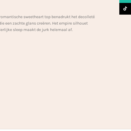
TikTo
e romantische sweetheart top benadrukt het decolleté
die een zachte glans creëren. Het empire silhouet
erlijke sleep maakt de jurk helemaal af.