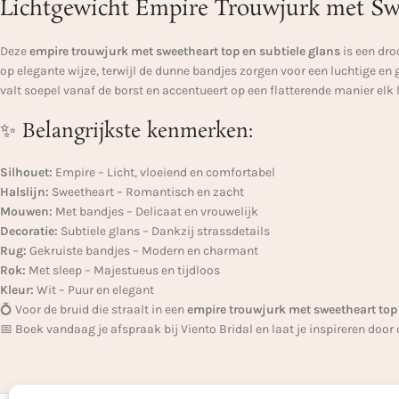
Lichtgewicht Empire Trouwjurk met Swe
Deze
empire trouwjurk met sweetheart top en subtiele glans
is een dro
op elegante wijze, terwijl de dunne bandjes zorgen voor een luchtige en 
valt soepel vanaf de borst en accentueert op een flatterende manier elk
✨ Belangrijkste kenmerken:
Silhouet:
Empire – Licht, vloeiend en comfortabel
Halslijn:
Sweetheart – Romantisch en zacht
Mouwen:
Met bandjes – Delicaat en vrouwelijk
Decoratie:
Subtiele glans – Dankzij strassdetails
Rug:
Gekruiste bandjes – Modern en charmant
Rok:
Met sleep – Majestueus en tijdloos
Kleur:
Wit – Puur en elegant
💍 Voor de bruid die straalt in een
empire trouwjurk met sweetheart top 
📅 Boek vandaag je afspraak bij Viento Bridal en laat je inspireren door de