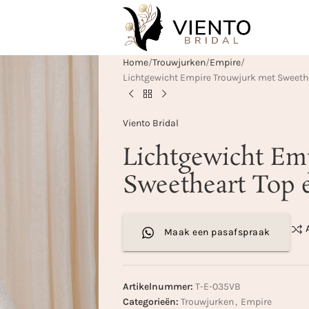
Home
Trouwjurken
Empire
Lichtgewicht Empire Trouwjurk met Sweethe
Viento Bridal
Lichtgewicht Em
Sweetheart Top 
Maak een pasafspraak
Artikelnummer:
T-E-035VB
Categorieën:
Trouwjurken
,
Empire