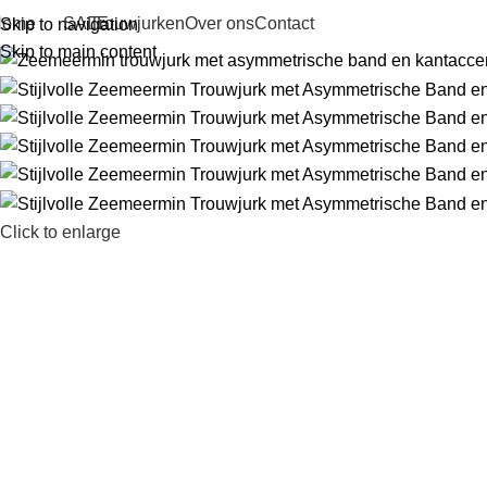
Home
SALE
Trouwjurken
Over ons
Contact
Skip to navigation
Skip to main content
Click to enlarge