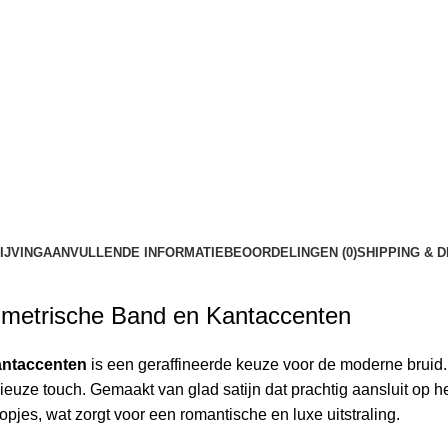
IJVING
AANVULLENDE INFORMATIE
BEOORDELINGEN (0)
SHIPPING & 
mmetrische Band en Kantaccenten
antaccenten
is een geraffineerde keuze voor de moderne bruid. He
e touch. Gemaakt van glad satijn dat prachtig aansluit op het l
pjes, wat zorgt voor een romantische en luxe uitstraling.